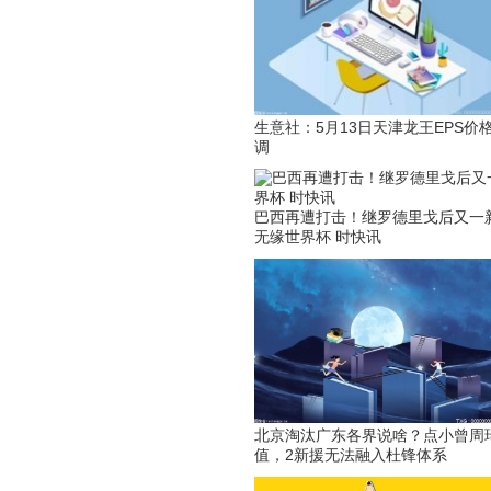
生意社：5月13日天津龙王EPS价
调
巴西再遭打击！继罗德里戈后又一
无缘世界杯 时快讯
北京淘汰广东各界说啥？点小曾周
值，2新援无法融入杜锋体系