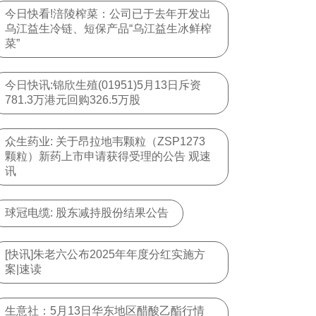
今日快看!涪陵榨菜：公司已于去年开发出
乌江益生冷链、短保产品“乌江益生冰鲜榨
菜”
今日快讯:锦欣生殖(01951)5月13日斥资
781.3万港元回购326.5万股
众生药业: 关于昂拉地韦颗粒（ZSP1273
颗粒）新药上市申请获得受理的公告 观速
讯
球冠电缆: 股东减持股份结果公告
[快讯]朱老六公布2025年年度分红实施方
案|速读
生意社：5月13日华东地区醋酸乙酯行情