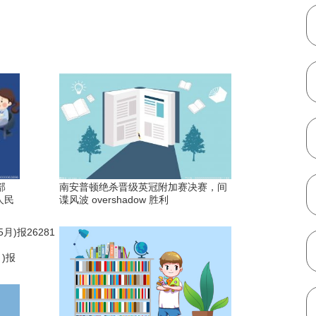
放
卫生用品
医疗
百货
部
南安普顿绝杀晋级英冠附加赛决赛，间
人民
谍风波 overshadow 胜利
月)报