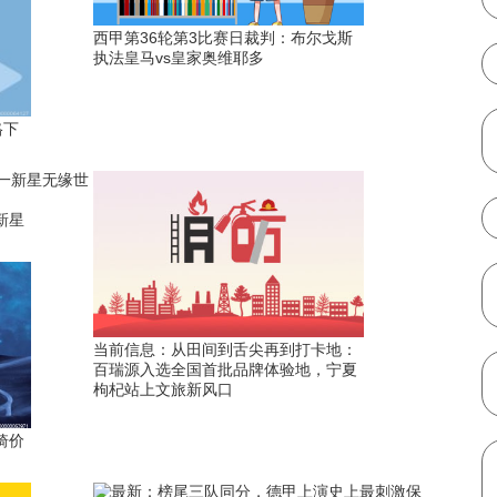
西甲第36轮第3比赛日裁判：布尔戈斯
执法皇马vs皇家奥维耶多
格下
新星
当前信息：从田间到舌尖再到打卡地：
百瑞源入选全国首批品牌体验地，宁夏
枸杞站上文旅新风口
琦价