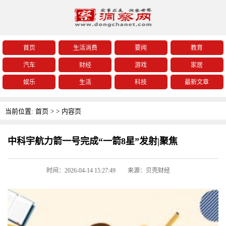
首页
生活消费
要闻
教育
汽车
财经
游戏
家居
娱乐
生活
科技
最新文章
当前位置:
首页
>
>
内容页
中科宇航力箭一号完成“一箭8星”发射|聚焦
时间：2026-04-14 15:27:49
来源：贝壳财经