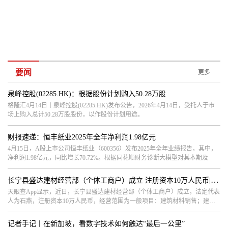
要闻
更多
泉峰控股(02285.HK)：根据股份计划购入50.28万股
格隆汇4月14日丨泉峰控股(02285.HK)发布公告，2026年4月14日，受托人于市
场上购入总计50.28万股股份，以作股份计划用途。
财报速递：恒丰纸业2025年全年净利润1.98亿元
4月15日，A股上市公司恒丰纸业（600356）发布2025年全年业绩报告，其中，
净利润1.98亿元，同比增长70.72%。根据同花顺财务诊断大模型对其本期及
长宁县盛达建材经营部（个体工商户）成立 注册资本10万人民币|即时焦点
天眼查App显示，近日，长宁县盛达建材经营部（个体工商户）成立，法定代表
人为石燕，注册资本10万人民币，经营范围为一般项目：建筑材料销售；建筑
装饰材料销售；建筑
记者手记丨在新加坡，看数字技术如何触达“最后一公里”